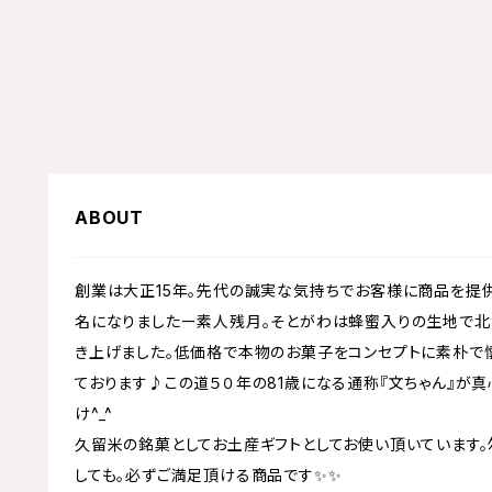
ABOUT
創業は大正15年。先代の誠実な気持ちでお客様に商品を提
名になりましたー素人残月。そとがわは蜂蜜入りの生地で北
き上げました。低価格で本物のお菓子をコンセプトに素朴で
ております♪この道５０年の81歳になる通称『文ちゃん』が
け^_^
久留米の銘菓としてお土産ギフトとしてお使い頂いています。
しても。必ずご満足頂ける商品です✨✨